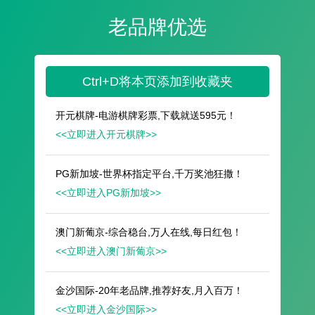
遥想公瑾当年，小乔初嫁了，雄姿英发。
羽扇纶巾，谈笑间，樯橹灰飞烟灭。
故国神游，多情应笑我，早生华发。
人生如梦，一尊还酹江月。